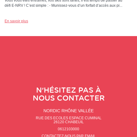
Vous vous êtes entraînés, vos skis sont fartés, il est temps de passer au
défi E-NRV ! C’est simple : - Munissez-vous d’un forfait d’accès aux pi...
En savoir plus
N'HÉSITEZ PAS À
NOUS CONTACTER
NORDIC RHÔNE VALLÉE
RUE DES ECOLES ESPACE CUMINAL
26120
CHABEUIL
0612103000
CONTACTEZ-NOUS PAR EMAIL