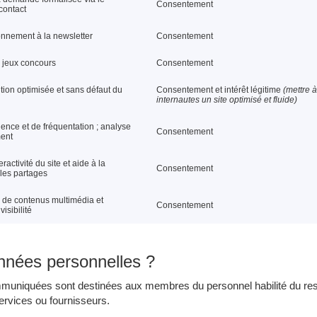
Consentement
contact
onnement à la newsletter
Consentement
 jeux concours
Consentement
tion optimisée et sans défaut du
Consentement et intérêt légitime
(mettre à
internautes un site optimisé et fluide)
ence et de fréquentation ; analyse
Consentement
ent
eractivité du site et aide à la
Consentement
 les partages
te de contenus multimédia et
Consentement
isibilité
onnées personnelles ?
muniquées sont destinées aux membres du personnel habilité du resp
ervices ou fournisseurs.