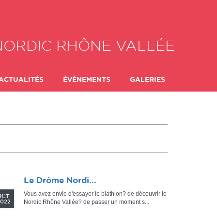
NORDIC RHÔNE VALLÉE
ACTUALITÉS
ÉVÈNEMENTS
GALERIES
 FORMULES
ADHÉSION
08
Le Drôme Nordi...
Vous avez envie d'essayer le biathlon? de découvrir le
OCT.
Nordic Rhône Vallée? de passer un moment s...
2022