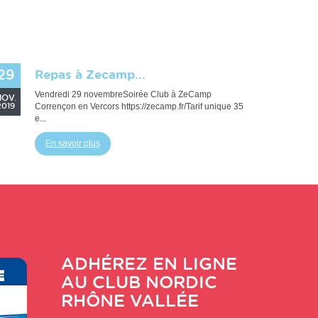
En savoir plus
29
Repas à Zecamp...
Vendredi 29 novembreSoirée Club à ZeCamp
OV.
Corrençon en Vercors https://zecamp.fr/Tarif unique 35
2019
e...
En savoir plus
ADHÉREZ EN LIGNE
AU CLUB
NORDIC
RHÔNE VALLÉE