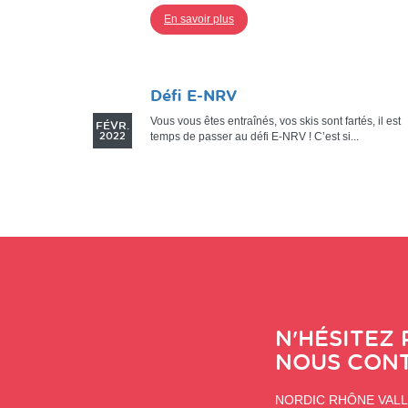
En savoir plus
05
Défi E-NRV
Vous vous êtes entraînés, vos skis sont fartés, il est
FÉVR.
temps de passer au défi E-NRV ! C’est si...
2022
En savoir plus
N'HÉSITEZ 
NOUS CON
NORDIC RHÔNE VAL