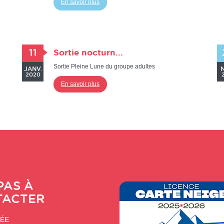
En savoir plus
11
Sortie nocturn...
Sortie Pleine Lune du groupe adultes
JANV.
N
2020
En savoir plus
PAS À
TACTER
LÉE