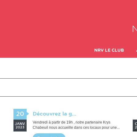
NRV LE CLUB
LES DIFFÉRENTES
20
Découvrez la g...
Vendredi à partir de 19h , notre partenaire Krys
JANV.
Chabeuil nous accueille dans ces locaux pour une...
2023